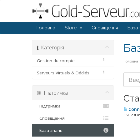
Головна
Store
Сповіщення
База 
Ба
Категорія
1
Gestion du compte
Головна
1
Serveurs Virtuels & Dédiés
Підтримка
Ста
Підтримка
Conne
SSH est in
Сповіщення
База знань