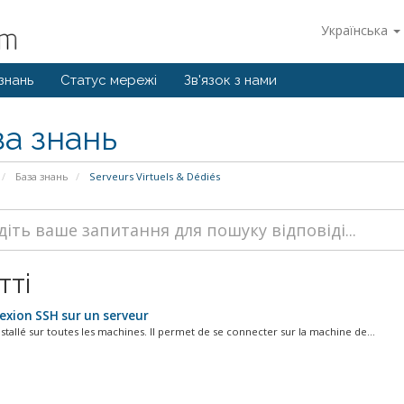
Українська
знань
Статус мережі
Зв'язок з нами
за знань
База знань
Serveurs Virtuels & Dédiés
тті
xion SSH sur un serveur
stallé sur toutes les machines. Il permet de se connecter sur la machine de...