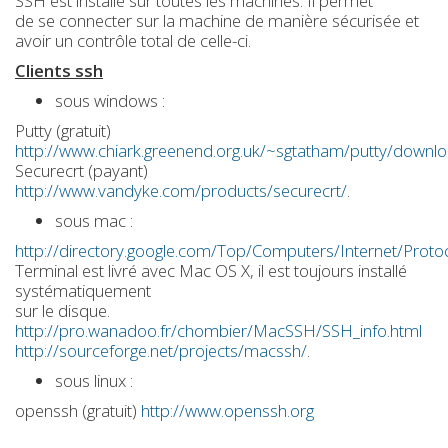
SSH est installé sur toutes les machines. Il permet
de se connecter sur la machine de manière sécurisée et
avoir un contrôle total de celle-ci.
Clients ssh
sous windows :
Putty (gratuit)
http://www.chiark.greenend.org.uk/~sgtatham/putty/downlo
Securecrt (payant)
http://www.vandyke.com/products/securecrt/
.
sous mac :
http://directory.google.com/Top/Computers/Internet/Proto
Terminal est livré avec Mac OS X, il est toujours installé
systématiquement
sur le disque.
http://pro.wanadoo.fr/chombier/MacSSH/SSH_info.html
http://sourceforge.net/projects/macssh/
.
sous linux :
openssh (gratuit)
http://www.openssh.org