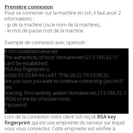
Première connexion
Pour se connecter sur la machine en ssh, il faut avoir 2
informations :
- ip de la machine (ou le nom de la machine),
- le mot de passe root de la machine.
Exemple de connexion avec openssh :
$ ssh root@domaine.net
The authenticity of host 'domaine.net (213.186.32.1)'
can't be established.
RSA key fingerprint is
a9:bb:55:35:86:4d:ca:81:7f:9e:2b:2c:79:10:96:3c.
Are you sure you want to continue connecting (yes/no)?
yes
Warning: Permanently added 'domaine.net,213.186.32.1'
(RSA) to the list of known hosts.
Password:
$
Lors de la connexion votre client ssh reçoit
RSA key
fingerprint
qui est une empreinte du serveur sur lequel
vous vous connectez. Cette empreinte est vérifiée à