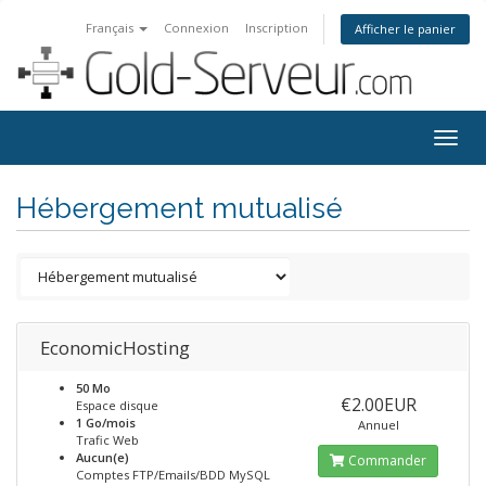
Français
Connexion
Inscription
Afficher le panier
Togg
navig
Hébergement mutualisé
EconomicHosting
50 Mo
€2.00EUR
Espace disque
1 Go/mois
Annuel
Trafic Web
Aucun(e)
Commander
Comptes FTP/Emails/BDD MySQL