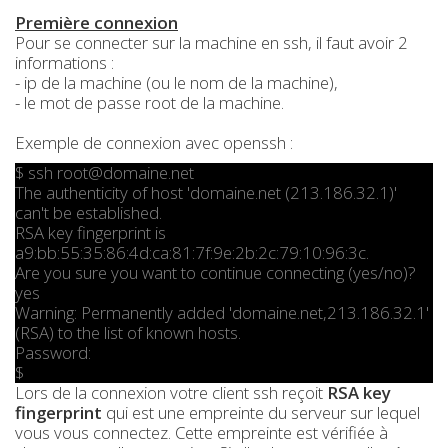
Première connexion
Pour se connecter sur la machine en ssh, il faut avoir 2
informations :
- ip de la machine (ou le nom de la machine),
- le mot de passe root de la machine.
Exemple de connexion avec openssh :
$ ssh root@domaine.net
The authenticity of host 'domaine.net (213.186.32.1)'
can't be established.
RSA key fingerprint is
a9:bb:55:35:86:4d:ca:81:7f:9e:2b:2c:79:10:96:3c.
Are you sure you want to continue connecting (yes/no)?
yes
Warning: Permanently added 'domaine.net,213.186.32.1'
(RSA) to the list of known hosts.
Password:
$
Lors de la connexion votre client ssh reçoit
RSA key
fingerprint
qui est une empreinte du serveur sur lequel
vous vous connectez. Cette empreinte est vérifiée à