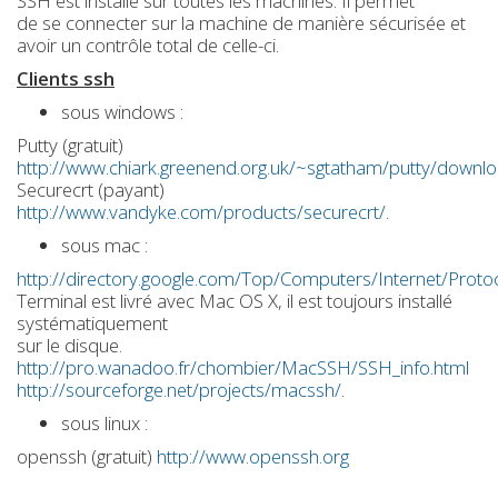
SSH est installé sur toutes les machines. Il permet
de se connecter sur la machine de manière sécurisée et
avoir un contrôle total de celle-ci.
Clients ssh
sous windows :
Putty (gratuit)
http://www.chiark.greenend.org.uk/~sgtatham/putty/downlo
Securecrt (payant)
http://www.vandyke.com/products/securecrt/
.
sous mac :
http://directory.google.com/Top/Computers/Internet/Proto
Terminal est livré avec Mac OS X, il est toujours installé
systématiquement
sur le disque.
http://pro.wanadoo.fr/chombier/MacSSH/SSH_info.html
http://sourceforge.net/projects/macssh/
.
sous linux :
openssh (gratuit)
http://www.openssh.org