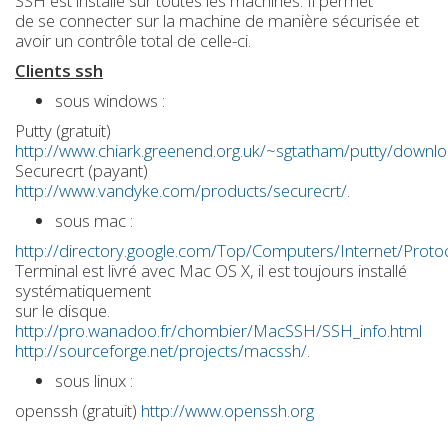
SSH est installé sur toutes les machines. Il permet
de se connecter sur la machine de manière sécurisée et
avoir un contrôle total de celle-ci.
Clients ssh
sous windows :
Putty (gratuit)
http://www.chiark.greenend.org.uk/~sgtatham/putty/downlo
Securecrt (payant)
http://www.vandyke.com/products/securecrt/
.
sous mac :
http://directory.google.com/Top/Computers/Internet/Proto
Terminal est livré avec Mac OS X, il est toujours installé
systématiquement
sur le disque.
http://pro.wanadoo.fr/chombier/MacSSH/SSH_info.html
http://sourceforge.net/projects/macssh/
.
sous linux :
openssh (gratuit)
http://www.openssh.org