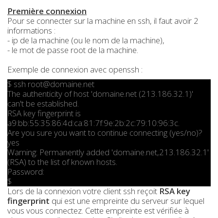
Première connexion
Pour se connecter sur la machine en ssh, il faut avoir 2
informations :
- ip de la machine (ou le nom de la machine),
- le mot de passe root de la machine.
Exemple de connexion avec openssh :
$ ssh root@domaine.net
The authenticity of host 'domaine.net (213.186.32.1)'
can't be established.
RSA key fingerprint is
a9:bb:55:35:86:4d:ca:81:7f:9e:2b:2c:79:10:96:3c.
Are you sure you want to continue connecting (yes/no)?
yes
Warning: Permanently added 'domaine.net,213.186.32.1'
(RSA) to the list of known hosts.
Password:
$
Lors de la connexion votre client ssh reçoit
RSA key
fingerprint
qui est une empreinte du serveur sur lequel
vous vous connectez. Cette empreinte est vérifiée à