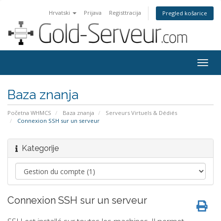
Hrvatski
Prijava
Registtracija
Pregled košarice
Togg
navig
Baza znanja
Početna WHMCS
Baza znanja
Serveurs Virtuels & Dédiés
Connexion SSH sur un serveur
Kategorije
Connexion SSH sur un serveur