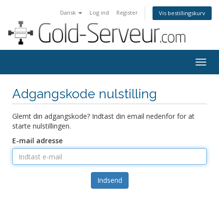
Dansk
Log ind
Register
Vis bestillingskurv
Togg
navig
Adgangskode nulstilling
Glemt din adgangskode? Indtast din email nedenfor for at
starte nulstillingen.
E-mail adresse
Indsend