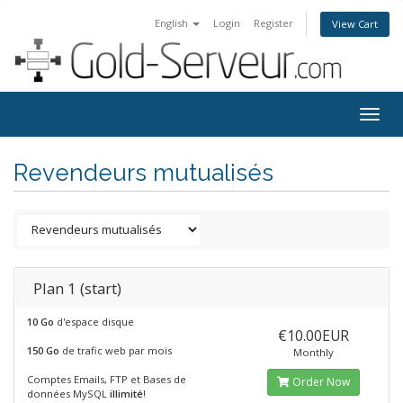
English
Login
Register
View Cart
Togg
navig
Revendeurs mutualisés
Plan 1 (start)
10 Go
d'espace disque
€10.00EUR
150 Go
de trafic web par mois
Monthly
Comptes Emails, FTP et Bases de
Order Now
données MySQL
illimité
!