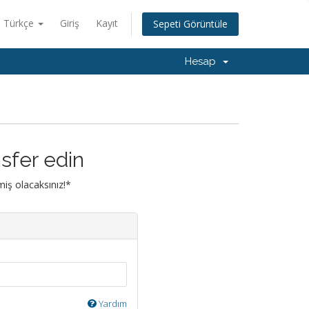
Türkçe
Giriş
Kayıt
Sepeti Görüntüle
Hesap
nsfer edin
emiş olacaksınız!*
Yardım