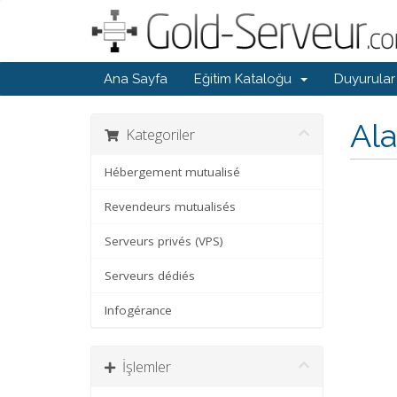
Ana Sayfa
Eğitim Kataloğu
Duyurular
Ala
Kategoriler
Hébergement mutualisé
Revendeurs mutualisés
Serveurs privés (VPS)
Serveurs dédiés
Infogérance
İşlemler